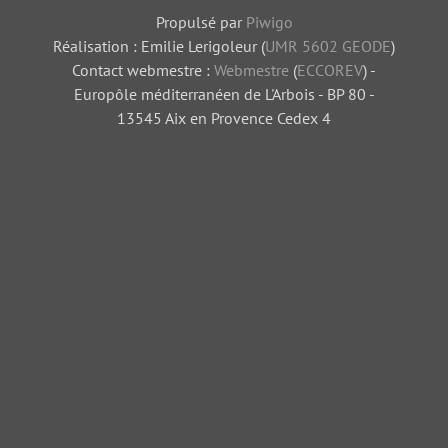
Propulsé par
Piwigo
Réalisation : Emilie Lerigoleur (
UMR 5602 GEODE
)
Contact webmestre :
Webmestre
(
ECCOREV
) -
Europôle méditerranéen de L'Arbois - BP 80 -
13545 Aix en Provence Cedex 4