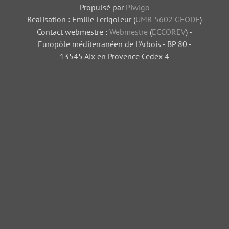
Propulsé par
Piwigo
Réalisation : Emilie Lerigoleur (
UMR 5602 GEODE
)
Contact webmestre :
Webmestre
(
ECCOREV
) -
Europôle méditerranéen de L'Arbois - BP 80 -
13545 Aix en Provence Cedex 4