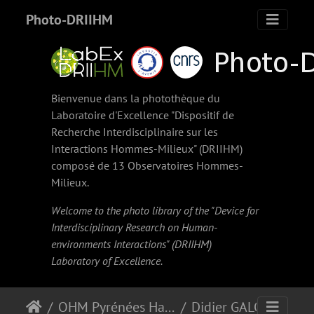
Photo-DRIIHM
Bienvenue dans la photothèque du
Laboratoire d'Excellence "Dispositif de
Recherche Interdisciplinaire sur les
Interactions Hommes-Milieux" (
DRIIHM
)
composé de 13 Observatoires Hommes-
Milieux.
Welcome to the photo library of the "Device for
Interdisciplinary Research on Human-
environments Interactions" (
DRIIHM
)
Laboratory of Excellence.
OHM Pyrénées Haut Vicdessos
Didier GALOP