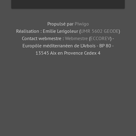
Propulsé par
Piwigo
Réalisation : Emilie Lerigoleur (
UMR 5602 GEODE
)
Contact webmestre :
Webmestre
(
ECCOREV
) -
Europôle méditerranéen de L'Arbois - BP 80 -
13545 Aix en Provence Cedex 4