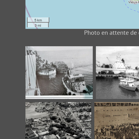
5 km
3 mi
Photo en attente de 
Les chalands accostaient sur le
Fonds Pierret 141
flanc des navires bananiers
Ter
pour permettre aux dockers de
décharger les régimes de
banane