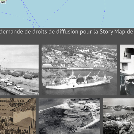
demande de droits de diffusion pour la Story Map de
 Chargement Basse
Fonds Pierret 164 Basse-Terre
Fonds
re
Navire