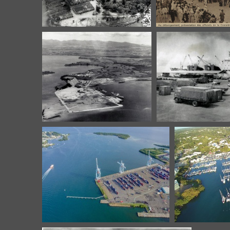
Fonds Pierret 7 Usine
Débarquement pré
Darboussier
officiels de la Crois
locales par Mr. le 
(Au
Les travaux de poldérisation
Le quai bananier 
de Jarry