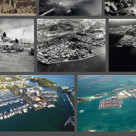
sentation des
Début de la poldérisation de
Construction d
ière aux Autorités
Jarry
du-Fort
Gouverneur Bouge
)
à Basse-Terre
Vue générale de Pointe-à-Pitre
Les quais de
e