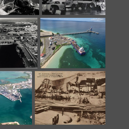
e la marine de Bas-
Déchargement de conteneurs
 vue du ciel
 la CGT à Bergevin
Guadeloupe Port Caraïbes Port
n 1935
Folle Anse MG