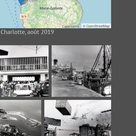
©
OpenStreetMap
 Charlotte, août 2019
 Pierret 224 Ancienne
Fonds Pierret 228 Quais
Gare Maritime
Ferdinand de Lesseps