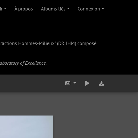
ir
À propos
Albums liés
Connexion
teractions Hommes-Milieux" (
DRIIHM
) composé
Laboratory of Excellence.