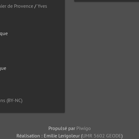
ier de Provence
/
Yves
que
que
ns (BY-NC)
Propulsé par
Piwigo
Réalisation : Emilie Lerigoleur (
UMR 5602 GEODE
)