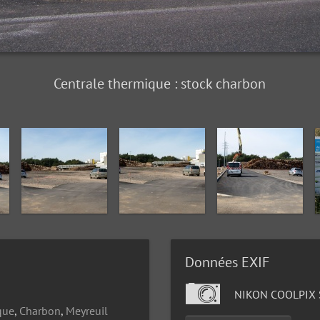
Centrale thermique : stock charbon
Données EXIF
NIKON COOLPIX 
que
,
Charbon
,
Meyreuil