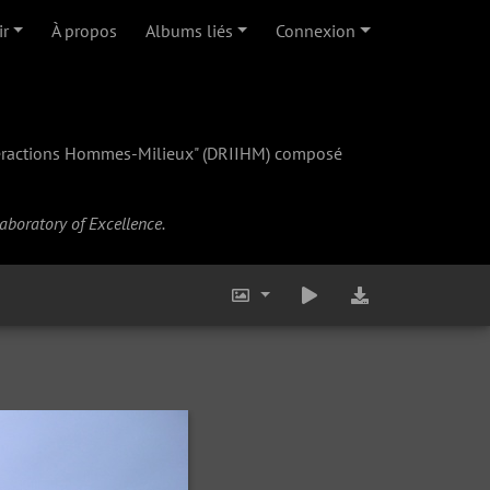
ir
À propos
Albums liés
Connexion
teractions Hommes-Milieux" (
DRIIHM
) composé
Laboratory of Excellence.