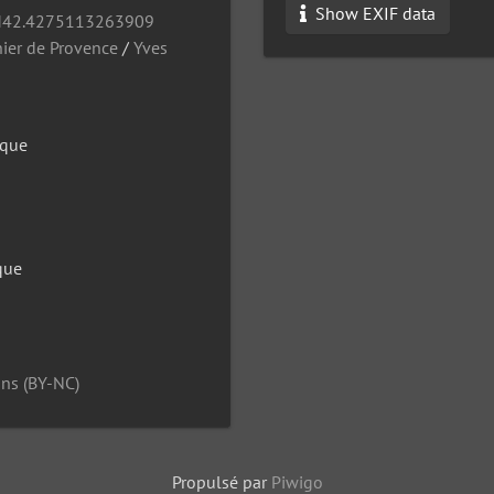
Show EXIF data
42.4275113263909
ier de Provence
/
Yves
que
que
ns (BY-NC)
Propulsé par
Piwigo