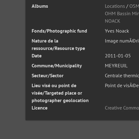
Albums
Locations
/
OSM
OHM Bassin Min
NOACK
Fonds/Photographic fund
Yves Noack
Nature de la
Image numÃ©ri
ressource/Resource type
Date
2011-01-05
Commune/Municipality
MEYREUIL
Secteur/Sector
Centrale thermi
Lieu visé ou point de
Point de visÃ©e
visée/Targeted place or
photographer geolocation
Licence
Creative Commo