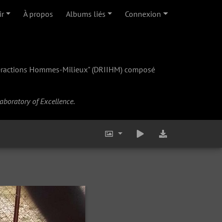
ir
À propos
Albums liés
Connexion
teractions Hommes-Milieux" (
DRIIHM
) composé
Laboratory of Excellence.