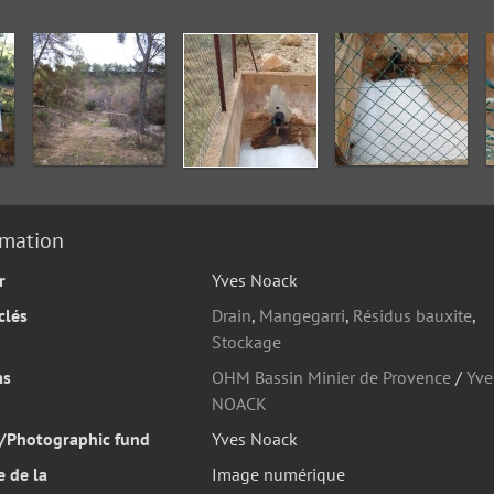
rmation
r
Yves Noack
clés
Drain
,
Mangegarri
,
Résidus bauxite
,
Stockage
ms
OHM Bassin Minier de Provence
/
Yve
NOACK
/Photographic fund
Yves Noack
 de la
Image numérique