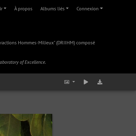
ir
À propos
Albums liés
Connexion
teractions Hommes-Milieux" (
DRIIHM
) composé
Laboratory of Excellence.