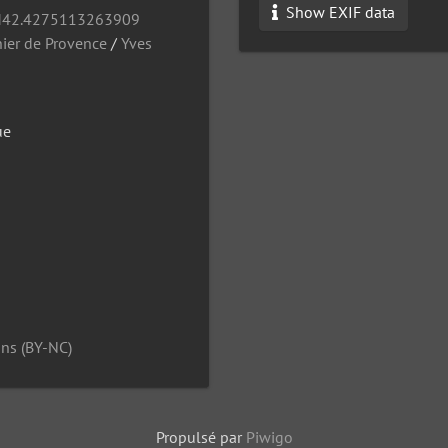
Show EXIF data
42.4275113263909
ier de Provence
/
Yves
ue
ns (BY-NC)
Propulsé par
Piwigo