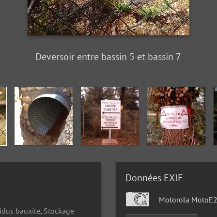
Deversoir entre bassin 5 et bassin 7
Données EXIF
Motorola MotoE2
idus bauxite
,
Stockage