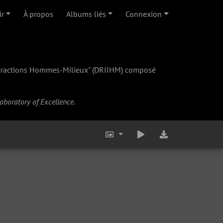
ir
À propos
Albums liés
Connexion
teractions Hommes-Milieux" (
DRIIHM
) composé
Laboratory of Excellence.