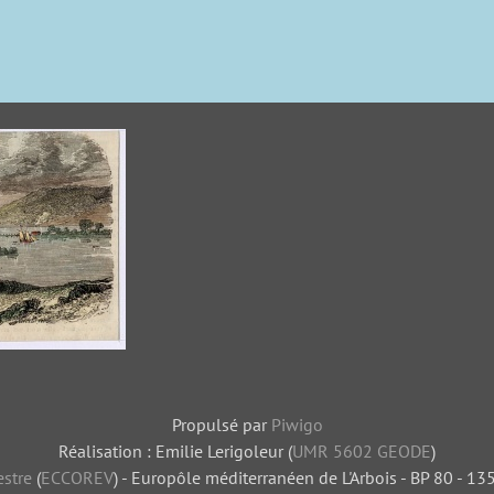
e
Propulsé par
Piwigo
Réalisation : Emilie Lerigoleur (
UMR 5602 GEODE
)
stre
(
ECCOREV
) - Europôle méditerranéen de L'Arbois - BP 80 - 1