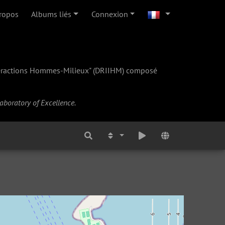
ropos
Albums liés
Connexion
teractions Hommes-Milieux" (
DRIIHM
) composé
Laboratory of Excellence.