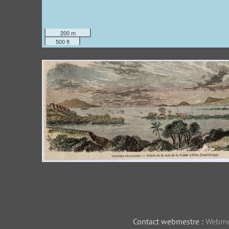
200 m
500 ft
Entrée de la rade de la Pointe-à-Pitr
Contact webmestre :
Webme