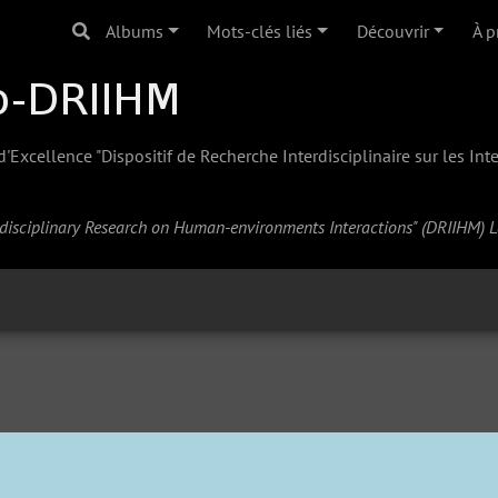
Albums
Mots-clés liés
Découvrir
À p
Excellence "Dispositif de Recherche Interdisciplinaire sur les In
erdisciplinary Research on Human-environments Interactions" (
DRIIHM
) 