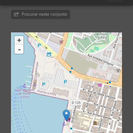
Procurar neste conjunto
+
-