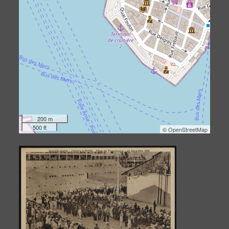
200 m
500 ft
©
OpenStreetMap