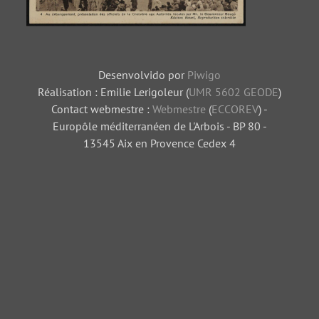
Débarquement présentation des officiels de
la Croisière aux Autorités locales par Mr. le
Desenvolvido por
Piwigo
Gouverneur Bouge (Au)
Réalisation : Emilie Lerigoleur (
UMR 5602 GEODE
)
Contact webmestre :
Webmestre
(
ECCOREV
) -
Europôle méditerranéen de L'Arbois - BP 80 -
13545 Aix en Provence Cedex 4