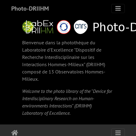
Photo-DRIIHM
Bienvenue dans la photothèque du
Laboratoire d'Excellence "Dispositif de
Recherche Interdisciplinaire sur les
Interactions Hommes-Milieux" (
DRIIHM
)
composé de 13 Observatoires Hommes-
Milieux.
Welcome to the photo library of the "Device for
Interdisciplinary Research on Human-
environments Interactions" (
DRIIHM
)
Laboratory of Excellence.