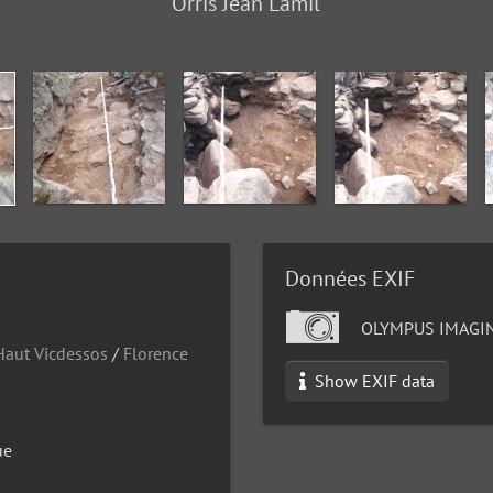
Orris Jean Lamil
Données EXIF
OLYMPUS IMAGIN
aut Vicdessos
/
Florence
Show EXIF data
ue