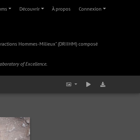
ums
Découvrir
À propos
Connexion
teractions Hommes-Milieux" (
DRIIHM
) composé
Laboratory of Excellence.