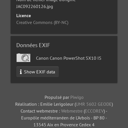
JAC092260126.jpg
Licence
Creative Commons (BY-NC)
Données EXIF
Canon Canon PowerShot SX10 IS
Show EXIF data
Propulsé par
Piwigo
Réalisation : Emilie Lerigoleur (
UMR 5602 GEODE
)
Contact webmestre :
Webmestre
(
ECCOREV
) -
Europôle méditerranéen de L'Arbois - BP 80 -
13545 Aix en Provence Cedex 4