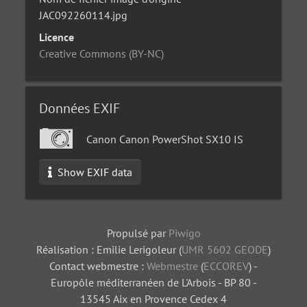
JAC092260114.jpg
Licence
Creative Commons (BY-NC)
Données EXIF
Canon Canon PowerShot SX10 IS
Show EXIF data
Propulsé par
Piwigo
Réalisation : Emilie Lerigoleur (
UMR 5602 GEODE
)
Contact webmestre :
Webmestre
(
ECCOREV
) -
Europôle méditerranéen de L'Arbois - BP 80 -
13545 Aix en Provence Cedex 4