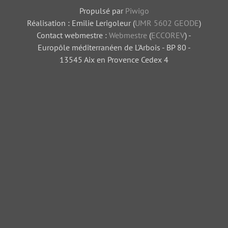
Propulsé par
Piwigo
Réalisation : Emilie Lerigoleur (
UMR 5602 GEODE
)
Contact webmestre :
Webmestre
(
ECCOREV
) -
Europôle méditerranéen de L'Arbois - BP 80 -
13545 Aix en Provence Cedex 4