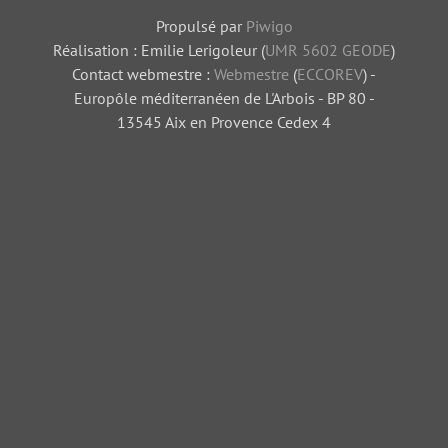
Propulsé par
Piwigo
Réalisation : Emilie Lerigoleur (
UMR 5602 GEODE
)
Contact webmestre :
Webmestre
(
ECCOREV
) -
Europôle méditerranéen de L'Arbois - BP 80 -
13545 Aix en Provence Cedex 4