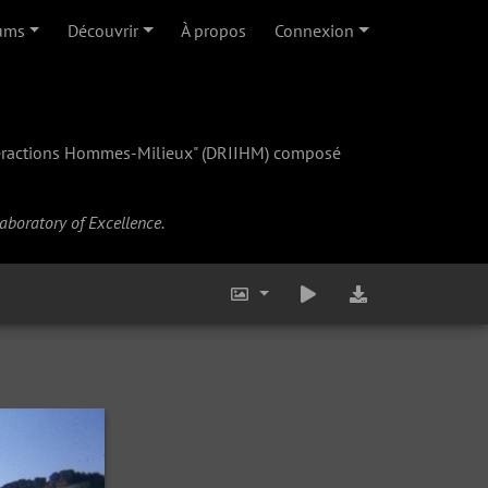
ums
Découvrir
À propos
Connexion
teractions Hommes-Milieux" (
DRIIHM
) composé
Laboratory of Excellence.