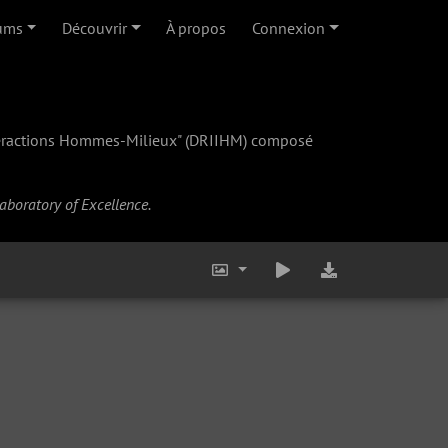
ums
Découvrir
À propos
Connexion
teractions Hommes-Milieux" (
DRIIHM
) composé
Laboratory of Excellence.