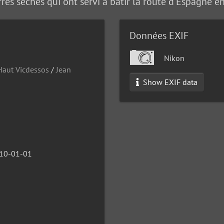
es sèches qui ont servi à bâtir la route d'Espagne e
Données EXIF
Nikon
aut Vicdessos
/
Jean
Show EXIF data
10-01-01