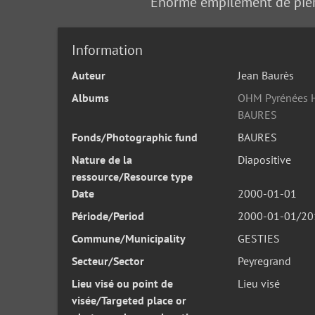
Enorme empilement de pierr
Information
Auteur
Jean Baurès
Albums
OHM Pyrénées H
BAURES
Fonds/Photographic fund
BAURES
Nature de la
Diapositive
ressource/Resource type
Date
2000-01-01
Période/Period
2000-01-01/20
Commune/Municipality
GESTIES
Secteur/Sector
Peyregrand
Lieu visé ou point de
Lieu visé
visée/Targeted place or