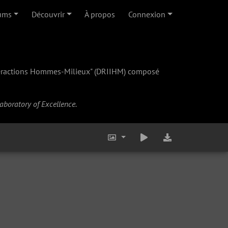
ums
Découvrir
À propos
Connexion
teractions Hommes-Milieux" (
DRIIHM
) composé
Laboratory of Excellence.