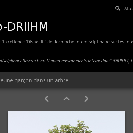
Alb
Excellence "Dispositif de Recherche Interdisciplinaire sur les In
erdisciplinary Research on Human-environments Interactions" (
DRIIHM
) 
Jeune garçon dans un arbre