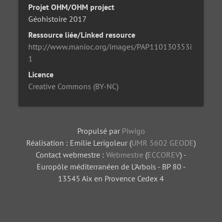
Projet OHM/OHM project
Géohistoire 2017
Ressource liée/Linked resource
http://www.manioc.org/images/PAP110130353i
1
Licence
Creative Commons (BY-NC)
Propulsé par
Piwigo
Réalisation : Emilie Lerigoleur (
UMR 5602 GEODE
)
Contact webmestre :
Webmestre
(
ECCOREV
) -
Europôle méditerranéen de L'Arbois - BP 80 -
13545 Aix en Provence Cedex 4