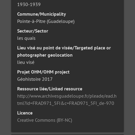
1930-1939
Commune/Municipality
Pointe-à-Pitre (Guadeloupe)
Secteur/Sector
les quais
Lieu visé ou point de visée/Targeted place or
photographer geolocation
lieu visé
Projet OHM/OHM project
Géohistoire 2017
Ressource liée/Linked resource
http://www.archivesguadeloupe.fr/pleade/ead.h
tml?id=FRAD971_5FI&c=FRAD971_5FI_de-970
Licence
Creative Commons (BY-NC)