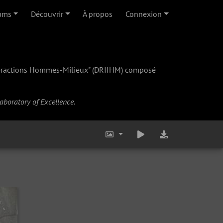
ums
Découvrir
À propos
Connexion
teractions Hommes-Milieux" (
DRIIHM
) composé
Laboratory of Excellence.