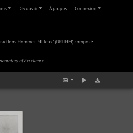
ums
Découvrir
À propos
Connexion
teractions Hommes-Milieux" (
DRIIHM
) composé
Laboratory of Excellence.