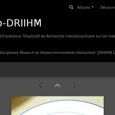
Albums
Découvr
Excellence "Dispositif de Recherche Interdisciplinaire sur les In
erdisciplinary Research on Human-environments Interactions" (
DRIIHM
) 