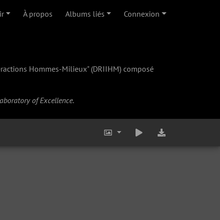
ir
À propos
Albums liés
Connexion
teractions Hommes-Milieux" (
DRIIHM
) composé
Laboratory of Excellence.