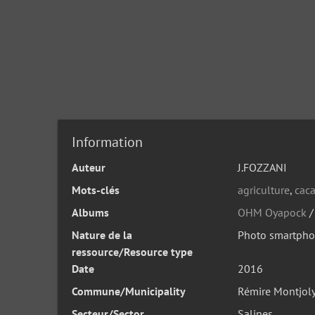
Information
Auteur
J.FOZZANI
Mots-clés
agriculture
,
cac
Albums
OHM Oyapock
Nature de la
Photo smartph
ressource/Resource type
Date
2016
Commune/Municipality
Rémire Montjol
Secteur/Sector
Salines