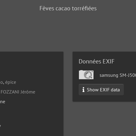
Fèves cacao torréfiées
Données EXIF
samsung SM-J50
ao
,
épice
Show EXIF data
/
FOZZANI Jérôme
one
y