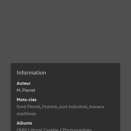
Information
Auteur
M. Pierret
Mots-clés
fond Pierret
,
histoire
,
port industriel
,
travaux
maritimes
Albums
OHM Littoral Caraïbe
/
Photographies