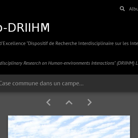
Alb
Excellence "Dispositif de Recherche Interdisciplinaire sur les In
erdisciplinary Research on Human-environments Interactions" (
DRIIHM
) 
Case commune dans un campement