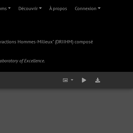
ums
Découvrir
À propos
Connexion
teractions Hommes-Milieux" (
DRIIHM
) composé
Laboratory of Excellence.