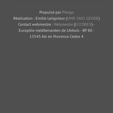
Propulsé par
Piwigo
Réalisation : Emilie Lerigoleur (
UMR 5602 GEODE
)
Contact webmestre :
Webmestre
(
ECCOREV
) -
Europôle méditerranéen de L'Arbois - BP 80 -
13545 Aix en Provence Cedex 4