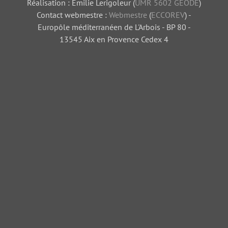
Réalisation : Emilie Lerigoleur (
UMR 5602 GEODE
)
Contact webmestre :
Webmestre
(
ECCOREV
) -
Europôle méditerranéen de L'Arbois - BP 80 -
13545 Aix en Provence Cedex 4