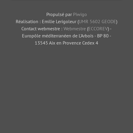
Propulsé par
Piwigo
Réalisation : Emilie Lerigoleur (
UMR 5602 GEODE
)
Contact webmestre :
Webmestre
(
ECCOREV
) -
Europôle méditerranéen de L'Arbois - BP 80 -
13545 Aix en Provence Cedex 4