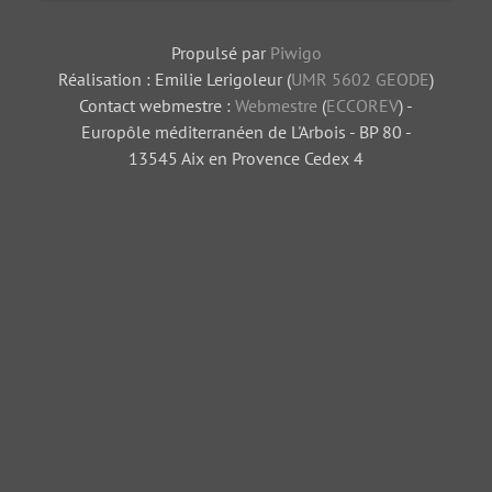
Propulsé par
Piwigo
Réalisation : Emilie Lerigoleur (
UMR 5602 GEODE
)
Contact webmestre :
Webmestre
(
ECCOREV
) -
Europôle méditerranéen de L'Arbois - BP 80 -
13545 Aix en Provence Cedex 4