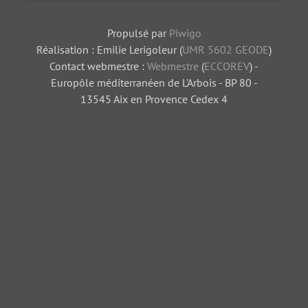
Propulsé par
Piwigo
Réalisation : Emilie Lerigoleur (
UMR 5602 GEODE
)
Contact webmestre :
Webmestre
(
ECCOREV
) -
Europôle méditerranéen de L'Arbois - BP 80 -
13545 Aix en Provence Cedex 4