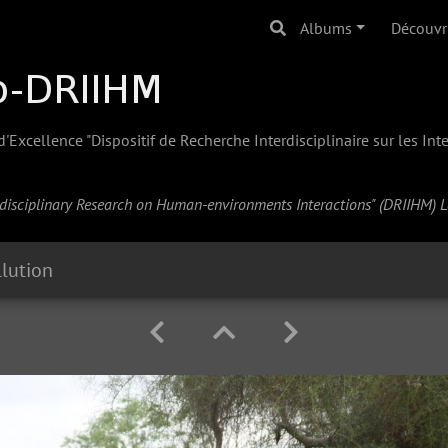
Albums
Découvr
Excellence "Dispositif de Recherche Interdisciplinaire sur les In
erdisciplinary Research on Human-environments Interactions" (
DRIIHM
) 
lution