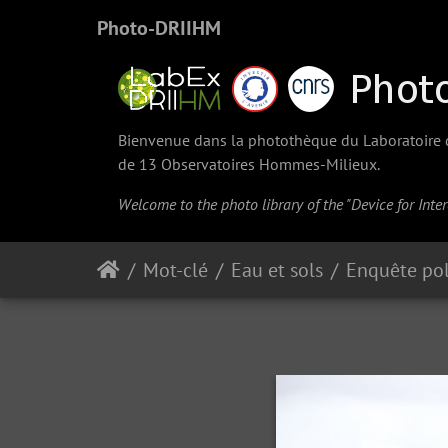
Photo-DRIIHM
Bienvenue dans la photothèque du Laboratoire d'
de 13 Observatoires Hommes-Milieux.
Welcome to the photo library of the "Device for Int
Mot-clé
Eau et sols
Enquête pol