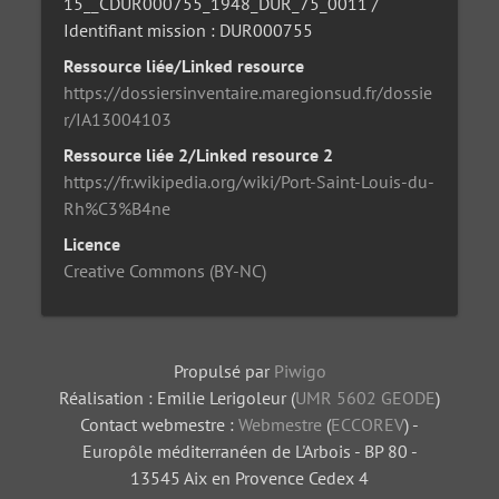
15__CDUR000755_1948_DUR_75_0011 /
Identifiant mission : DUR000755
Ressource liée/Linked resource
https://dossiersinventaire.maregionsud.fr/dossie
r/IA13004103
Ressource liée 2/Linked resource 2
https://fr.wikipedia.org/wiki/Port-Saint-Louis-du-
Rh%C3%B4ne
Licence
Creative Commons (BY-NC)
Propulsé par
Piwigo
Réalisation : Emilie Lerigoleur (
UMR 5602 GEODE
)
Contact webmestre :
Webmestre
(
ECCOREV
) -
Europôle méditerranéen de L'Arbois - BP 80 -
13545 Aix en Provence Cedex 4