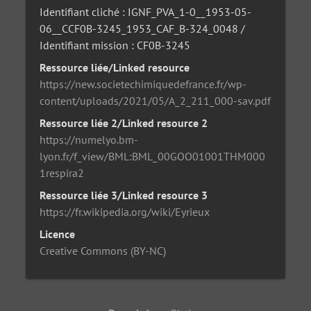
Identifiant cliché : IGNF_PVA_1-0__1953-05-
06__CCF0B-3245_1953_CAF_B-324_0048 /
Identifiant mission : CF0B-3245
Ressource liée/Linked resource
https://new.societechimiquedefrance.fr/wp-
content/uploads/2021/05/A_2_211_000-sav.pdf
Ressource liée 2/Linked resource 2
https://numelyo.bm-
lyon.fr/f_view/BML:BML_00GOO01001THM000
1respira2
Ressource liée 3/Linked resource 3
https://fr.wikipedia.org/wiki/Eyrieux
Licence
Creative Commons (BY-NC)