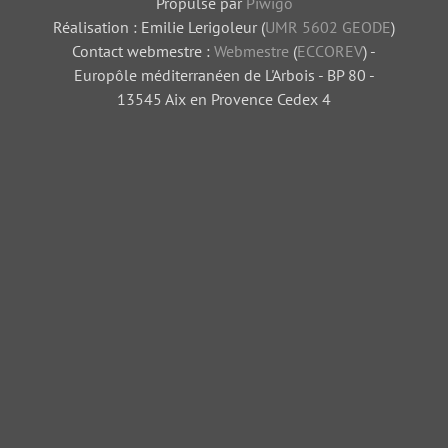
Propulsé par
Piwigo
Réalisation : Emilie Lerigoleur (
UMR 5602 GEODE
)
Contact webmestre :
Webmestre
(
ECCOREV
) -
Europôle méditerranéen de L'Arbois - BP 80 -
13545 Aix en Provence Cedex 4