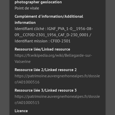
photographer geolocation
Point de visée
Complément d'information/Additional
information
Identifiant cliché : IGNF_PVA_1-0__1956-08-
09__CCF0D-2301_1956_CAF_D-230_0001 /
Identifiant mission : CF0D-2301
Ressource liée/Linked resource
https://fr.wikipedia.org/wiki/Bellegarde-sur-
Valserine
Ressource liée 2/Linked resource 2
https://patrimoine.auvergnerhonealpes.fr/dossie
r/IA01000516
Ressource liée 3/Linked resource 3
https://patrimoine.auvergnerhonealpes.fr/dossie
r/IA01000515
Licence