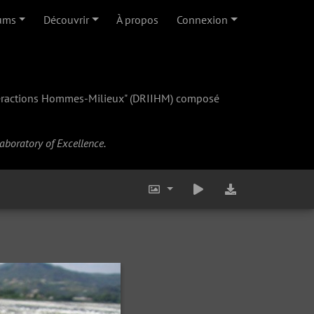
ums
Découvrir
À propos
Connexion
teractions Hommes-Milieux" (
DRIIHM
) composé
Laboratory of Excellence.