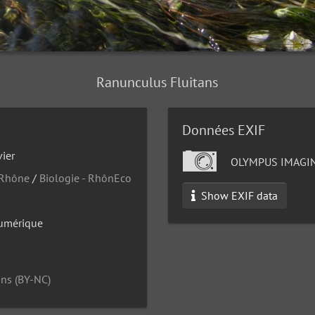
Ranunculus Fluitans
Données EXIF
ier
OLYMPUS IMAGIN
 Rhône
/
Biologie - RhônEco
Show EXIF data
umérique
ns (BY-NC)