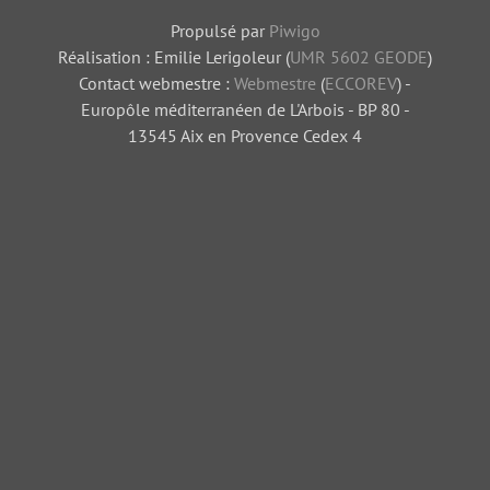
Propulsé par
Piwigo
Réalisation : Emilie Lerigoleur (
UMR 5602 GEODE
)
Contact webmestre :
Webmestre
(
ECCOREV
) -
Europôle méditerranéen de L'Arbois - BP 80 -
13545 Aix en Provence Cedex 4