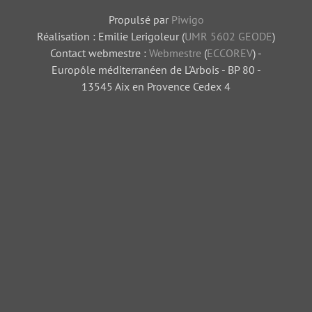
Propulsé par
Piwigo
Réalisation : Emilie Lerigoleur (
UMR 5602 GEODE
)
Contact webmestre :
Webmestre
(
ECCOREV
) -
Europôle méditerranéen de L'Arbois - BP 80 -
13545 Aix en Provence Cedex 4