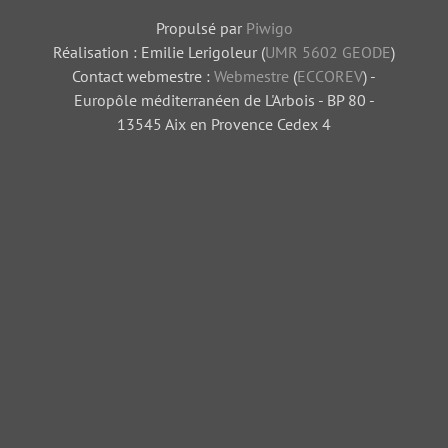
Propulsé par
Piwigo
Réalisation : Emilie Lerigoleur (
UMR 5602 GEODE
)
Contact webmestre :
Webmestre
(
ECCOREV
) -
Europôle méditerranéen de L'Arbois - BP 80 -
13545 Aix en Provence Cedex 4