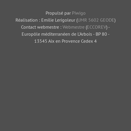
Propulsé par
Piwigo
Réalisation : Emilie Lerigoleur (
UMR 5602 GEODE
)
Contact webmestre :
Webmestre
(
ECCOREV
) -
Europôle méditerranéen de L'Arbois - BP 80 -
13545 Aix en Provence Cedex 4