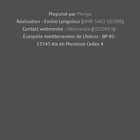
Propulsé par
Piwigo
Réalisation : Emilie Lerigoleur (
UMR 5602 GEODE
)
Contact webmestre :
Webmestre
(
ECCOREV
) -
Europôle méditerranéen de L'Arbois - BP 80 -
13545 Aix en Provence Cedex 4