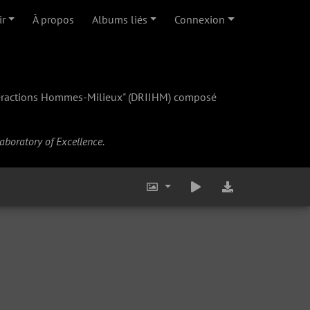
ir
À propos
Albums liés
Connexion
teractions Hommes-Milieux" (
DRIIHM
) composé
Laboratory of Excellence.