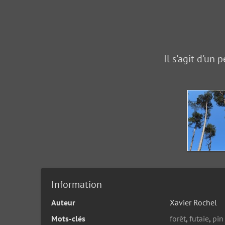
Il s'agit d'un
Information
Auteur
Xavier Rochel
Mots-clés
forêt
,
futaie
,
pin