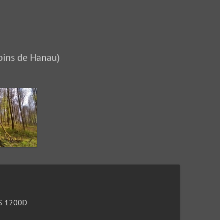
(pins de Hanau)
S 1200D