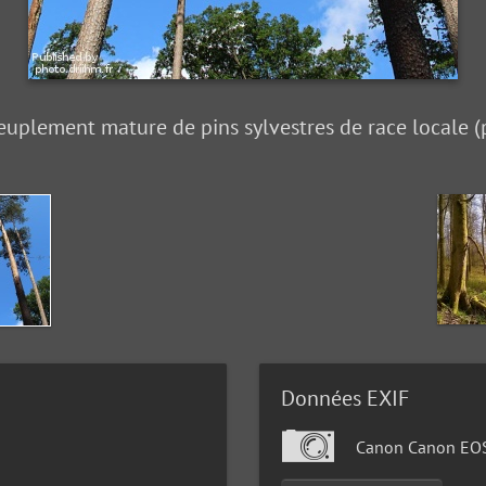
 peuplement mature de pins sylvestres de race locale 
Données EXIF
Canon Canon EO