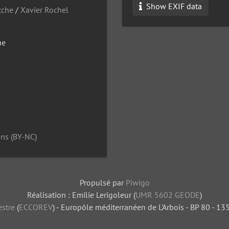
Show EXIF data
tche
/
Xavier Rochel
ue
ns (BY-NC)
Propulsé par
Piwigo
Réalisation : Emilie Lerigoleur (
UMR 5602 GEODE
)
stre
(
ECCOREV
) - Europôle méditerranéen de L'Arbois - BP 80 - 1