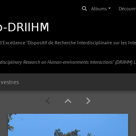
Albums
Découvr
Excellence "Dispositif de Recherche Interdisciplinaire sur les In
erdisciplinary Research on Human-environments Interactions" (
DRIIHM
) 
lvestres