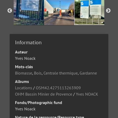
Information
Auteur
Yves Noack
Mots-clés
Biomasse
,
Bois
,
Centrale thermique
,
Gardanne
Albums
Locations
/
OSM42.4275113263909
OHM Bassin Minier de Provence
/
Yves NOACK
Fonds/Photographic fund
Yves Noack
Nature de la ressource/Resource type