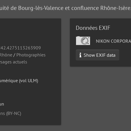
uité de Bourg-lès-Valence et confluence Rhône-Isère.
Données EXIF
NIKON CORPORA
42.4275113263909
 Rhône
/
Photographies
Show EXIF data
ysages actuels
umérique (vol ULM)
un
ns (BY-NC)