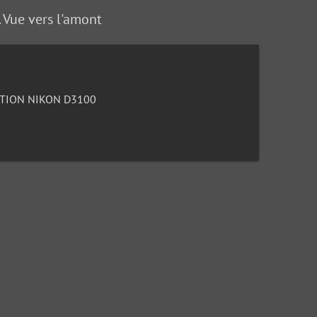
 Vue vers l'amont
TION NIKON D3100