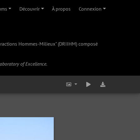
ums
Découvrir
À propos
Connexion
teractions Hommes-Milieux" (
DRIIHM
) composé
Laboratory of Excellence.