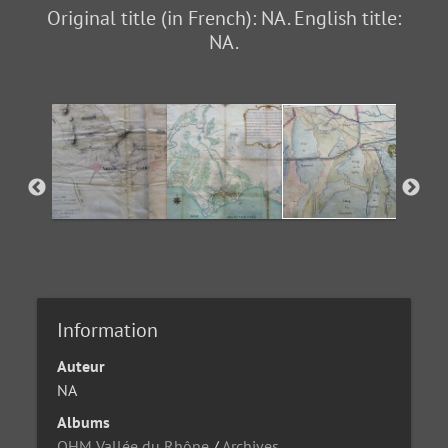
Original title (in French): NA. English title:
NA.
Information
Auteur
NA
Albums
OHM Vallée du Rhône
/
Archives