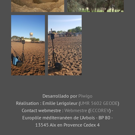
Mare à trou asséchée
Mare asséchée
Enquête
Enquête
pollution de
pollution de
Desarrollado por
Piwigo
l'air
l'air
Réalisation : Emilie Lerigoleur (
UMR 5602 GEODE
)
Contact webmestre :
Webmestre
(
ECCOREV
) -
Europôle méditerranéen de L'Arbois - BP 80 -
13545 Aix en Provence Cedex 4