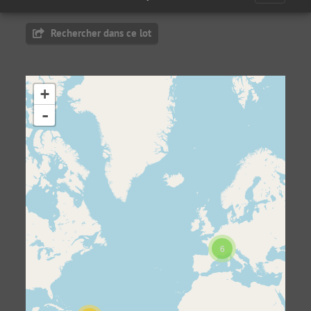
Rechercher dans ce lot
+
-
6