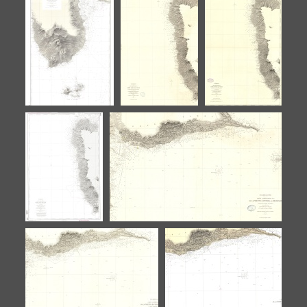
Carte de la côte
De la Basse-Terre
De la Basse-
sous le vent de
à la Pointe-à-
Terre à la
Marie-Galante
Pitre (Canal des
Pointe-à-Pitre
Saintes)
(Canal des
Saintes)
De la Basse-Terre
Côte sous le
Côte sous le
à la Pointe-à-Pitre
vent de la
vent de la
(Canal des
pointe du vieux
pointe du vieux
Saintes)
fort à la pointe
fort à la pointe
allègre
allègre
Côte sous le
De la Pointe-à-Pitre à la Désirade
vent de la
(Canal de Marie-Galante)
pointe du vieux
fort à la pointe
allègre