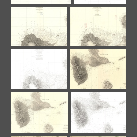
De la Pointe-à-Pitre à la
De la Pointe-à-Pitre à la
Désirade (Canal de Marie-
Désirade (Canal de
Galante)
Marie-Galante)
Partie Nord-Ouest de la
Partie Nord-Ouest de la
Pointe Ferry à la Pointe de
Pointe Ferry à la Pointe
la Grande Vigie
de la Grande Vigie
Partie Nord-Ouest de la
Carte générale de la
Pointe Ferry à la Pointe de
Guadeloupe
la Grande Vigie