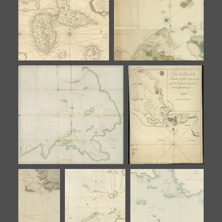
Carte générale de la
Carte générale de la
Guadeloupe
Guadeloupe
Carte réduite des Isles de
Plan de la ville et du port
la Guadeloupe, Marie
de la Pointe à Pitre , de
Galante et les Saintes
ses environs, avec leurs
sondes
Plan de la baie et du Port à
Plan du port de la
Pitre où sont marquées les
Pointe-à-Pitre levé en
différentes sondes des passes
1764 par le capitaine
de port de la