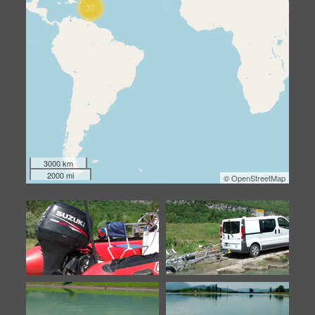
37
3000 km
2000 mi
©
OpenStreetMap
Preparation de la chasse
Preparation de la chasse
du Rhone
du Rhone