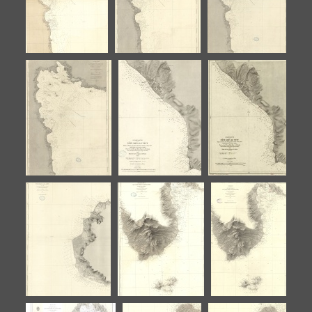
Pitre
Pointe-à-Pitre
la Pointe-à-
Pitre
Plan du petit cul
Plan du petit cul
Plan du petit
de sac,
de sac, atterrages
cul de sac,
atterrages de la
de la Pointe à
atterrages de la
Pointe à Pitre
Pitre
Pointe à Pitre
Plan du petit cul
Côte sous le
Côte sous le
de sac, atterrages
vent, depuis la
vent, depuis la
de la Pointe à
Rivière de Pères
Rivière de Pères
Pitre
jusquà la Pointe
jusquà la Pointe
du Vieux Port
du Vieux Port
(Mouillage de la
(Mouillage de
Basse Terre)
la Basse Terre)