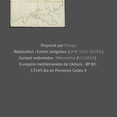
Plan bathymétrique du Petit
Cul-de-Sac Marin vers 1750-
Propulsé par
Piwigo
1880
Réalisation : Emilie Lerigoleur (
UMR 5602 GEODE
)
Contact webmestre :
Webmestre
(
ECCOREV
) -
Europôle méditerranéen de L'Arbois - BP 80 -
13545 Aix en Provence Cedex 4