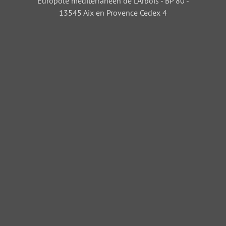
Europôle méditerranéen de L'Arbois - BP 80 -
13545 Aix en Provence Cedex 4