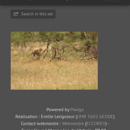
Search in this set
Singe patas dans la réserve de Koily Alpha
Powered by
Piwigo
Réalisation : Emilie Lerigoleur (
UMR 5602 GEODE
)
Contact webmestre :
Webmestre
(
ECCOREV
) -