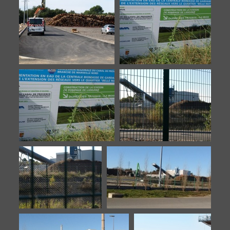
Biomasse-20140922-2
Biomasse-20140922-3
Biomasse-20140922-4
Biomasse-20140922-5
Biomasse-20140922-6
Biomasse-20151106-1
Biomasse-20151106-2
Biomasse-20160902-1