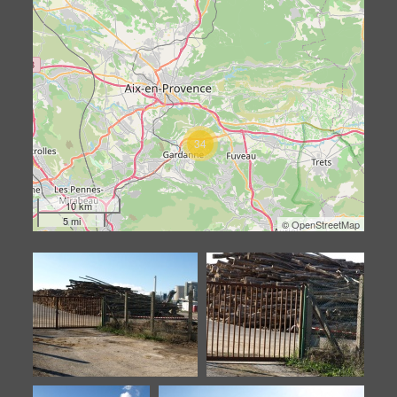
34
10 km
5 mi
©
OpenStreetMap