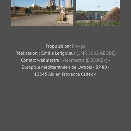
Biomasse-20160902-2
Stock de bois
Propulsé par
Piwigo
Réalisation : Emilie Lerigoleur (
UMR 5602 GEODE
)
Contact webmestre :
Webmestre
(
ECCOREV
) -
Europôle méditerranéen de L'Arbois - BP 80 -
13545 Aix en Provence Cedex 4